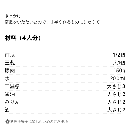
きっかけ
南瓜をいただいたので、手早く作るものにしたくて
材料
（4人分）
南瓜
1/2個
玉葱
大1個
豚肉
150g
水
200ml
三温糖
大さじ3
醤油
大さじ2
みりん
大さじ2
酒
大さじ2
料理を安全に楽しむための注意事項