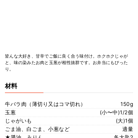
皆んな大好き、甘辛でご飯に良く合う味付け。ホクホクじゃが
と、味の染みたお肉と玉葱が相性抜群です。お弁当にもぴった
り。
材料
牛バラ肉（薄切り又はコマ切れ）
150g
玉葱
(小〜中)1/2個
じゃがいも
(大)1個
ごま油、白ごま、小葱など
適量
★醤油、みりん
各大匙2