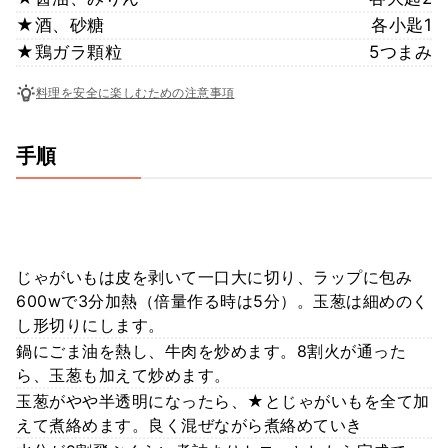
★酒、砂糖
各小匙1
★鶏ガラ顆粒
5つまみ
料理を安全に楽しむための注意事項
手順
じゃがいもは皮を剥いて一口大に切り、ラップに包み
600wで3分加熱（倍量作る時は5分）。玉葱は細めのく
し形切りにします。
鍋にごま油を熱し、牛肉を炒めます。8割火が通った
ら、玉葱も加えて炒めます。
玉葱がやや半透明になったら、★とじゃがいもを全て加
えて煮絡めます。良く混ぜながら煮絡めていき