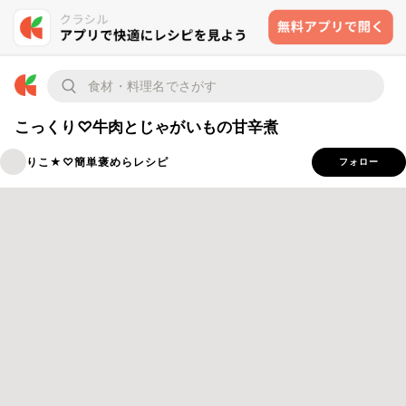
こっくり♡牛肉とじゃがいもの甘辛煮
りこ★♡簡単褒めらレシピ
フォロー