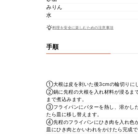
みりん
水
料理を安全に楽しむための注意事項
手順
①大根は皮を剥いた後3cmの輪切りに
②鍋に先程の大根を入れ材料が浸るま
まで煮込みます。
③フライパンにバターを熱し、溶かし
たら皿に移し替えます。
④先程のフライパンにひき肉を入れ色
皿にひき肉とかいわれをかけたら完成で