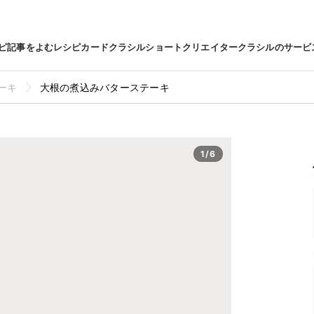
ピ
記事をよむ
レシピカード
クラシルショート
クリエイター
クラシルのサービ
ーキ
大根の煮込みバターステーキ
1/6