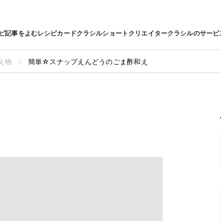
ピ
記事をよむ
レシピカード
クラシルショート
クリエイター
クラシルのサービ
え物
簡単☆スナップえんどうのごま酢和え