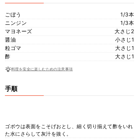
ごぼう
1/3本
ニンジン
1/3本
マヨネーズ
大さじ2
醤油
小さじ1
粒ゴマ
大さじ1
酢
大さじ1
料理を安全に楽しむための注意事項
手順
ゴボウは表面をこそげおとし、細く切り揃えて酢をいれ
た水にさらして灰汁を抜く。