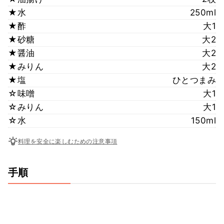
★水
250ml
★酢
大1
★砂糖
大2
★醤油
大2
★みりん
大2
★塩
ひとつまみ
☆味噌
大1
☆みりん
大1
☆水
150ml
料理を安全に楽しむための注意事項
手順