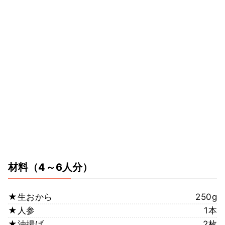
材料
（4～6人分）
★生おから
250g
★人参
1本
★油揚げ
2枚