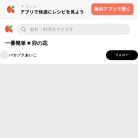
一番簡単★卯の花
バカゾクあいこ
フォロー