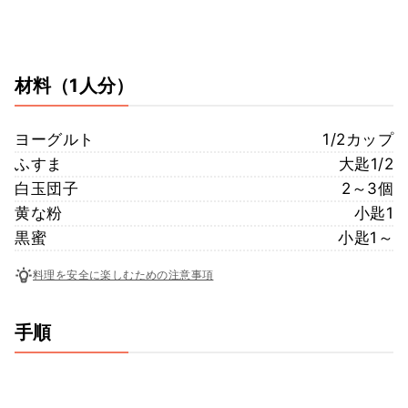
材料
（1人分）
ヨーグルト
1/2カップ
ふすま
大匙1/2
白玉団子
2～3個
黄な粉
小匙1
黒蜜
小匙1～
料理を安全に楽しむための注意事項
手順