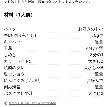
マト缶！甘みと酸味、焼肉のタレとトマトよく合います。
材料
（1人前）
パスタ
お好みのもの
牛肉(切り落とし)
50g位
キャベツ
適量
玉葱
4分の1弱
しめじ
3分の1
カットトマト缶
大さじ2
焼肉のタレ
大さじ3強
塩コショウ
適量
にんにくみじん切り
お好みで
刻み海苔
適量
パスタの茹で汁
大さじ2
料理を安全に楽しむための注意事項