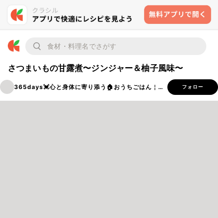
さつまいもの甘露煮〜ジンジャー＆柚子風味〜
365days💓‪心と身体に寄り添う🏠おうちごはん￤穂ノcafe
フォロー