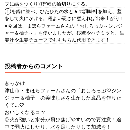
プに縞をつくり)1㌢幅の輪切りにする。
①を鍋に並べ、ひたひたの水と★の調味料を加え、蓋
をして火にかける。程よい硬さに煮えれば出来上がり！
※今回は、まほらファームさんの「おしろっぷ～ジンジ
ャー＆柚子～」を使いましたが、砂糖やハチミツと、生
姜汁や生姜チューブでももちらん代用できます！
投稿者からのコメント
きっかけ
津山市・まほらファームさんの「おしろっぷ♡ジン
ジャー＆柚子」の美味しさを生かした逸品を作りた
くて…♡
おいしくなるコツ
◎火が強いと水分が飛び焦げやすいので要注意！途
中で弱火にしたり、水を足したりして加減を！