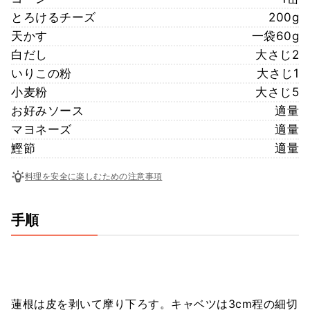
とろけるチーズ
200g
天かす
一袋60g
白だし
大さじ2
いりこの粉
大さじ1
小麦粉
大さじ5
お好みソース
適量
マヨネーズ
適量
鰹節
適量
料理を安全に楽しむための注意事項
手順
蓮根は皮を剥いて摩り下ろす。キャベツは3cm程の細切