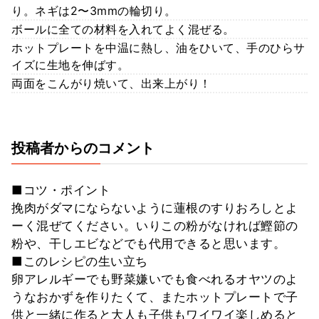
り。ネギは2〜3mmの輪切り。
ボールに全ての材料を入れてよく混ぜる。
ホットプレートを中温に熱し、油をひいて、手のひらサ
イズに生地を伸ばす。
両面をこんがり焼いて、出来上がり！
投稿者からのコメント
■コツ・ポイント
挽肉がダマにならないように蓮根のすりおろしとよ
ーく混ぜてください。いりこの粉がなければ鰹節の
粉や、干しエビなどでも代用できると思います。
■このレシピの生い立ち
卵アレルギーでも野菜嫌いでも食べれるオヤツのよ
うなおかずを作りたくて、またホットプレートで子
供と一緒に作ると大人も子供もワイワイ楽しめると