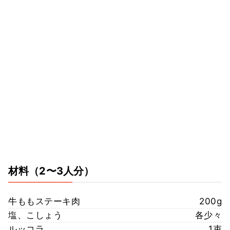
材料
（2〜3人分）
牛ももステーキ肉
200g
塩、こしょう
各少々
ルッコラ
1束