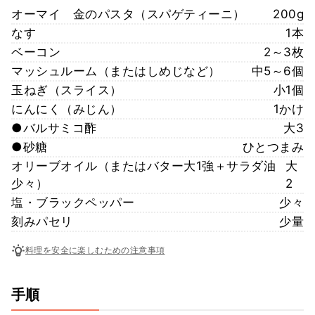
オーマイ 金のパスタ（スパゲティーニ）
200g
なす
1本
ベーコン
2～3枚
マッシュルーム（またはしめじなど）
中5～6個
玉ねぎ（スライス）
小1個
にんにく（みじん）
1かけ
●バルサミコ酢
大3
●砂糖
ひとつまみ
オリーブオイル（またはバター大1強＋サラダ油
大
少々）
2
塩・ブラックペッパー
少々
刻みパセリ
少量
料理を安全に楽しむための注意事項
手順