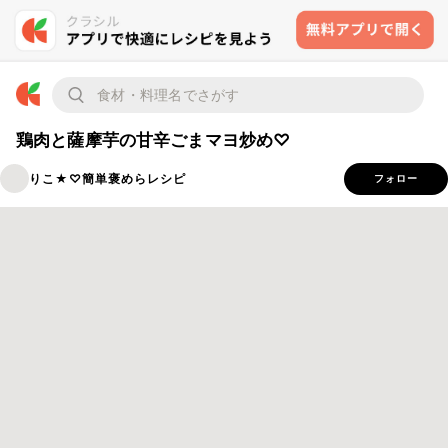
鶏肉と薩摩芋の甘辛ごまマヨ炒め♡
りこ★♡簡単褒めらレシピ
フォロー