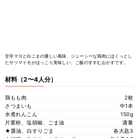
甘辛マヨと白ごまの優しい風味、ジューシーな鶏肉にほくっとし
たサツマイモがほっこり美味しい、ご飯のすすむおかずです。
材料
（2〜4人分）
鶏もも肉
2枚
さつまいも
中1本
水煮れんこん
150g
片栗粉、塩胡椒、ごま油
適量
★醤油、白すりごま
各大匙3