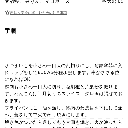
★砂糖、みりん、マヨネーズ
各大匙1.5
料理を安全に楽しむための注意事項
手順
さつまいもを小さめ一口大の乱切りにし、耐熱容器に入
れラップをして600w5分程加熱します。串がささる位
になればOK。
鶏肉も小さめ一口大に切り、塩胡椒と片栗粉を振りま
す。れんこんは半月切りのスライス、タレ★は混ぜてお
きます。
フライパンにごま油を熱し、鶏肉のわ皮目を下にして並
べ、蓋をして中火で蒸し焼きにします。
焼き色がついたら返してもう片面も焼き、火が通ったら