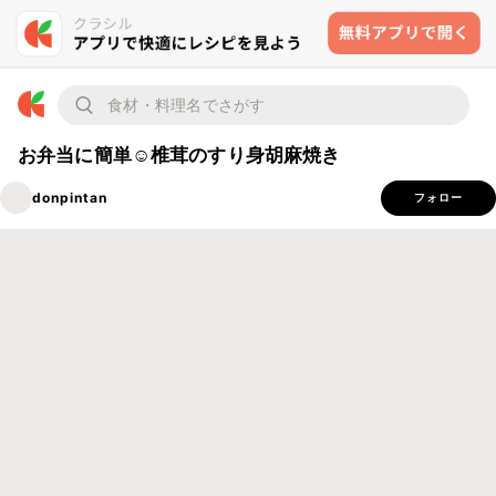
お弁当に簡単☺椎茸のすり身胡麻焼き
donpintan
フォロー