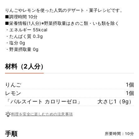
りんごやレモンを使った人気のデザート・菓子レシピです。
■調理時間 10分
■栄養情報(1人分)※野菜摂取量はきのこ類・いも類を除く
・エネルギー 55kcal
・たんぱく質 0.3g
・塩分 0g
・野菜摂取量 0g
材料
（2人分）
りんご
1個
レモン
1個
「パルスイート カロリーゼロ」
大さじ1（9g）
料理を安全に楽しむための注意事項
手順
所要時間：10分