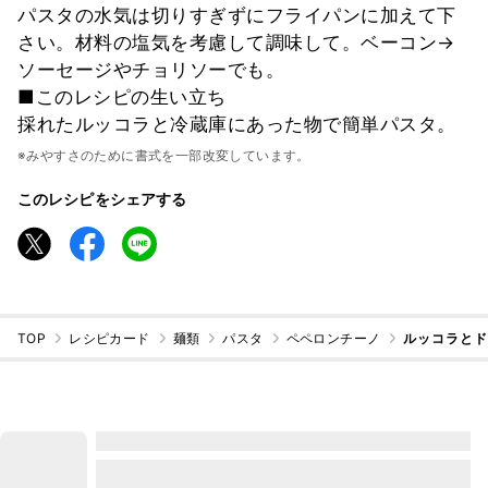
パスタの水気は切りすぎずにフライパンに加えて下
さい。材料の塩気を考慮して調味して。ベーコン→
ソーセージやチョリソーでも。
■このレシピの生い立ち
採れたルッコラと冷蔵庫にあった物で簡単パスタ。
※みやすさのために書式を一部改変しています。
このレシピをシェアする
TOP
レシピカード
麺類
パスタ
ペペロンチーノ
ルッコラと