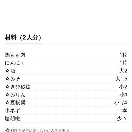
材料
（2人分）
鶏もも肉
1枚
にんにく
1片
☆酒
大2
☆みそ
大1.5
☆きび砂糖
小2
☆みりん
小1
☆豆板醤
小1/4
小ネギ
1本
塩胡椒
少々
料理を安全に楽しむための注意事項