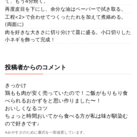
て、もう4分焼く。
再度皮目を下にし、余分な油はペーパーで拭き取る。
工程<2>で合わせてつくったたれを加えて煮絡める。
(両面に)
肉を好きな大きさに切り分けて皿に盛る。小口切りした
小ネギを飾って完成！
投稿者からのコメント
きっかけ
鶏もも肉が安く売っていたので！ご飯がもりもり食
べられるおかずをと思い作りました〜！
おいしくなるコツ
ちょっと時間おいてから食べる方が私は味が馴染む
ので好きです♩
※みやすさのために書式を一部改変しています。