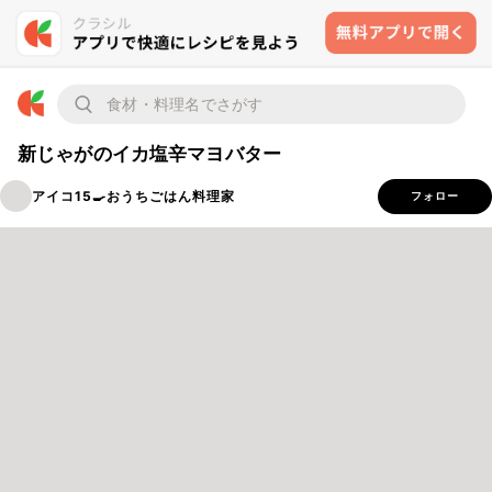
新じゃがのイカ塩辛マヨバター
アイコ15🍳おうちごはん料理家
フォロー