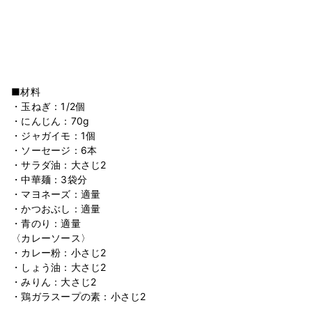
■材料
・玉ねぎ：1/2個
・にんじん：70g
・ジャガイモ：1個
・ソーセージ：6本
・サラダ油：大さじ2
・中華麺：3袋分
・マヨネーズ：適量
・かつおぶし：適量
・青のり：適量
〈カレーソース〉
・カレー粉：小さじ2
・しょう油：大さじ2
・みりん：大さじ2
・鶏ガラスープの素：小さじ2