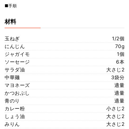
■手順
材料
玉ねぎ
1/2個
にんじん
70g
ジャガイモ
1個
ソーセージ
6本
サラダ油
大さじ2
中華麺
3袋分
マヨネーズ
適量
かつおぶし
適量
青のり
適量
カレー粉
小さじ2
しょう油
大さじ2
みりん
大さじ2