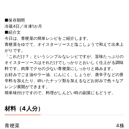
■保存期間
冷蔵4日／冷凍1か月
■紹介文
今日は、青梗菜の簡単レシピをご紹介します。
青梗菜をゆでて、オイスターソースと塩こしょうで和えて出来上
がりです。
「これだけ？」というシンプルなレシピですが、旨味たっぷりの
オイスターソースはそれだけでしっかりとおいしく仕上がる調味
料です。肉厚でクセの少ない青梗菜にしっかりと絡みます。
お好みでごま油やラー油、にんにく、しょうが、唐辛子などの香
辛料を加えたり、砕いたナッツ類を加えるなどお好みで色々なア
レンジ展開ができます。
簡単味付けですので、料理がしんどい時の副菜にもどうぞ。
材料
（4人分）
青梗菜
4株