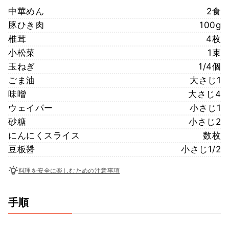
中華めん
2食
豚ひき肉
100g
椎茸
4枚
小松菜
1束
玉ねぎ
1/4個
ごま油
大さじ1
味噌
大さじ4
ウェイパー
小さじ1
砂糖
小さじ2
にんにくスライス
数枚
豆板醤
小さじ1/2
料理を安全に楽しむための注意事項
手順