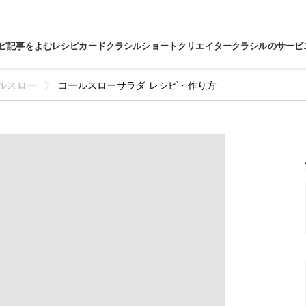
ピ
記事をよむ
レシピカード
クラシルショート
クリエイター
クラシルのサービ
ルスロー
コールスローサラダ レシピ・作り方