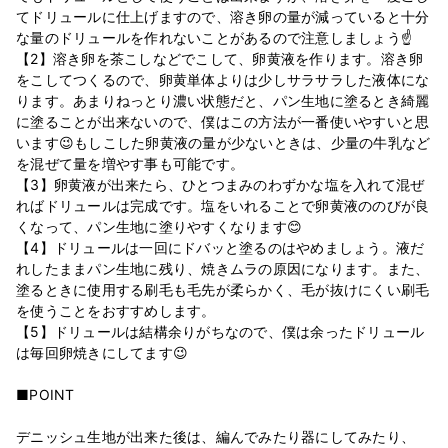
てドリュールに仕上げますので、溶き卵の量が減っていると十分
な量のドリュールを作れないことがあるので注意しましょう☝
【2】溶き卵を茶こしなどでこして、卵黄液を作ります。溶き卵
をこしてつくるので、卵黄単体よりは少しサラサラした液体にな
ります。あまりねっとり濃い状態だと、パン生地に塗るとき綺麗
に塗ることが出来ないので、僕はこの方法が一番使いやすいと思
います😉もしこした卵黄液の量が少ないときは、少量の牛乳など
を混ぜて量を増やす事も可能です。
【3】卵黄液が出来たら、ひとつまみのわずかな塩を入れて混ぜ
ればドリュールは完成です。塩をいれることで卵黄液ののびが良
くなって、パン生地に塗りやすくなります😊
【4】ドリュールは一回にドバッと塗るのはやめましょう。液だ
れしたままパン生地に残り、焼きムラの原因になります。また、
塗るときに使用する刷毛も毛先が柔らかく、毛が抜けにくい刷毛
を使うことをおすすめします。
【5】ドリュールは結構余りがちなので、僕は余ったドリュール
は毎回卵焼きにしてます😉
■POINT
デニッシュ生地が出来た後は、編んでみたり器にしてみたり、