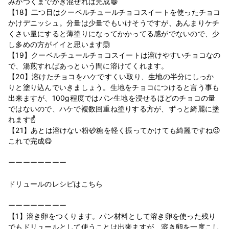
みがつくまでかき混ぜれば完成😁
【18】二つ目はクーベルチュールチョコスイートを使ったチョコ
かけデニッシュ。分量は少量でもいけそうですが、あんまりケチ
くさい量にすると薄塗りになってかかってる感がでないので、少
し多めの方がイイと思います🙆‍
【19】クーベルチュールチョコスイートは溶けやすいチョコなの
で、湯煎すればあっという間に溶けてくれます。
【20】溶けたチョコをハケですくい取り、生地の半分にしっか
りと塗り込んでいきましょう。生地をチョコにつけると言う事も
出来ますが、100g程度ではパン生地を浸せるほどのチョコの量
ではないので、ハケで複数回重ね塗りする方が、ずっと綺麗に塗
れます☝
【21】あとは溶けない粉砂糖を軽く振ってかけても綺麗ですね😉
これで完成😋
ーーーーーーーー
ドリュールのレシピはこちら
ーーーーーーーー
【1】溶き卵をつくります。パン材料として溶き卵を使った残り
でもドリュールとして使うことは出来ますが、溶き卵を一度こし