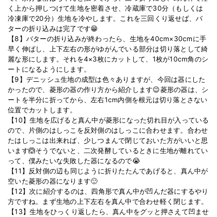
く上から押しつけて生地を密着させ、冷蔵庫で30分（もしくは
冷凍庫で20分）生地を冷やします。これを三回くり返せば、バ
ターの折り込みは完了です😁
【8】バターの折り込みが終わったら、生地を40cm×30cmに手
早く伸ばし、上下左右の形がゆがんでいる部分は切り落として綺
麗な形にします。それを4×3枚にカットして、1枚が10cm角のシ
ートになるようにします。
【9】デニッシュ生地の成型は色々ありますが、今回は器にした
かったので、菱形の器の作り方から紹介します😉菱形の器は、シ
ートを半分に折ってから、左右1cm内側を根元は切り落とさない
位置でカットします。
【10】生地を広げると真ん中が菱形になった切れ目が入っている
ので、片側のはしっこを反対側のはしっこに合わせます。合わせ
たはしっこは出来れば、少しつまんで閉じておいた方がいいと思
います🙆‍そうでないと、二次発酵しているときに生地が離れてい
って、僕みたいな失敗した器になるので😭
【11】反対側の辺も同じように折りたたんであげると、真ん中が
空いた菱形の器になります🙂
【12】次に紹介するのは、四角形で真ん中が凹んだ器にするやり
方ですね。まず生地の上下左右を真ん中で合わせ軽く閉じます。
【13】生地をひっくり返したら、真ん中をグッと押さえて凹ませ