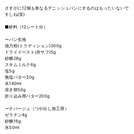
さすがに12個も単なるデニッシュパンにするのはもったいないで
すしね(笑)
■材料（12シート分）
ーパン生地
強力粉(トラディション)300g
ドライイースト(赤サフ)5g
砂糖28g
スキムミルク6g
塩5g
無塩バター30g
水140ml
溶き卵50g
折り込み用バター200g
ーナパージュ（つや出し加工用）
ゼラチン4g
砂糖16g
水50ml