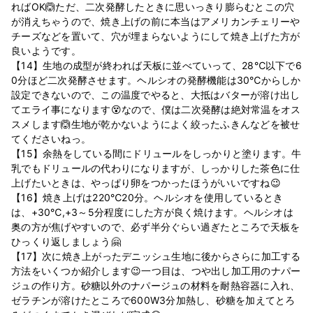
ればOK🙆‍ただ、二次発酵したときに思いっきり膨らむとこの穴
が消えちゃうので、焼き上げの前に本当はアメリカンチェリーや
チーズなどを置いて、穴が埋まらないようにして焼き上げた方が
良いようです。
【14】生地の成型が終われば天板に並べていって、28℃以下で6
0分ほど二次発酵させます。ヘルシオの発酵機能は30℃からしか
設定できないので、この温度でやると、大抵はバターが溶け出し
てエライ事になります😵なので、僕は二次発酵は絶対常温をオス
スメします🙆‍生地が乾かないようによく絞ったふきんなどを被せ
てくださいねっ。
【15】余熱をしている間にドリュールをしっかりと塗ります。牛
乳でもドリュールの代わりになりますが、しっかりした茶色に仕
上げたいときは、やっぱり卵をつかったほうがいいですね😉
【16】焼き上げは220℃20分。ヘルシオを使用しているとき
は、+30℃,+3～5分程度にした方が良く焼けます。ヘルシオは
奥の方が焦げやすいので、必ず半分ぐらい過ぎたところで天板を
ひっくり返しましょう🤗
【17】次に焼き上がったデニッシュ生地に後からさらに加工する
方法をいくつか紹介します😉一つ目は、つや出し加工用のナパー
ジュの作り方。砂糖以外のナパージュの材料を耐熱容器に入れ、
ゼラチンが溶けたところで600W3分加熱し、砂糖を加えてとろ