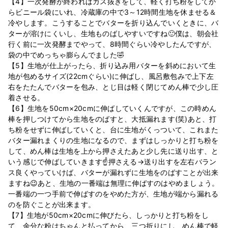
【4】一次発酵が終わればガス抜きをして、軽く打ち粉をしてか
らビニール袋にいれ、冷蔵庫の中で3～12時間生地を休ませる＆
冷やします。こうすることでバターを折り込んでいくときに、バ
ターが溶けにくいし、生地ものばしやすいですね🙂僕は、朝会社
行く前に一次発酵までやって、8時間ぐらい冷やしたんですが、
袋の中でめっちゃ膨らんでました🤣
【5】生地が仕上がったら、折り込み用バターを斜めにおいて生
地が包めるサイズ(22cmぐらい)に伸ばし、風呂敷包みで上下左
右をたたんでバターを包み、とじ目は軽く閉じてめん棒で少し圧
着させる。
【6】生地を50cm×20cmに伸ばしていくんですが、この時めん
棒を押しつけてから生地をのばすと、大抵漏れます(笑)あと、打
ち粉をせずに伸ばしていくと、台に生地がくっついて、これまた
バター漏れまくりの生地になるので、まずはしっかりと打ち粉を
して、めん棒は生地を上から押さえたあと少し先に送り出す、と
いう感じで伸ばしていきます☝押さえる→送り出すを左右バラン
ス良くやっていけば、バターが漏れずに生地をのばすことが出来
ますね😉あと、生地の一番端は無理に伸ばすのはやめましょう。
一番端の一つ手前で伸ばすのをやめた方が、生地が端から漏れる
のを防ぐことが出来ます。
【7】生地が50cm×20cmに伸びたら、しっかりと打ち粉をし
て、余分な粉はちゃんと払ってから、三つ折りにし、めん棒で軽