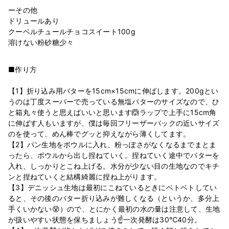
ーその他
ドリュールあり
クーベルチュールチョコスイート100g
■作り方
【1】折り込み用バターを15cm×15cmに伸ばします。200gとい
うのは丁度スーパーで売っている無塩バターのサイズなので、ひ
と箱丸々使うと思えばいいと思います🙆‍ラップで上手に15cm角
に伸ばす人もいますが、僕は毎回フリーザーバックの近いサイズ
のを使って、めん棒でグッと抑えながら薄くしてます。
【2】パン生地をボウルに入れ、粉っぽさがなくなるまでまとま
ったら、ボウルから出し捏ねていく。捏ねていく途中でバターを
入れ、しっかりとこね上げる。水分が少ない目の生地なのでキチ
ンと捏ねていくと結構綺麗に捏ね上がります。
【3】デニッシュ生地は最初にこねているときにベトベトしてい
ると、その後のバター折り込みが難しくなる（というか、多分上
手くいかない😵）ので、とにかく最初の水の量は注意して、生地
が扱いやすい状態を保ちましょう☝一次発酵は30℃40分。