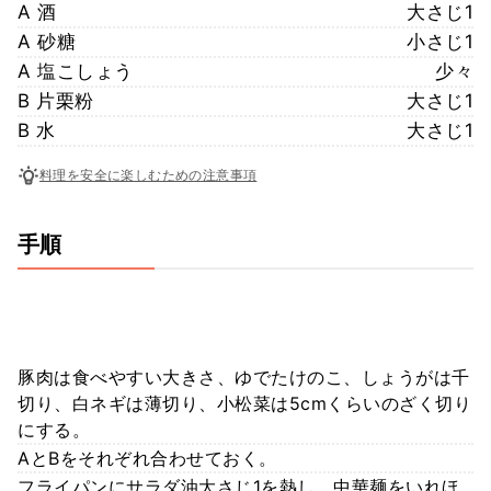
A 酒
大さじ1
A 砂糖
小さじ1
A 塩こしょう
少々
B 片栗粉
大さじ1
B 水
大さじ1
料理を安全に楽しむための注意事項
手順
豚肉は食べやすい大きさ、ゆでたけのこ、しょうがは千
切り、白ネギは薄切り、小松菜は5cmくらいのざく切り
にする。
AとBをそれぞれ合わせておく。
フライパンにサラダ油大さじ1を熱し、中華麺をいれほ