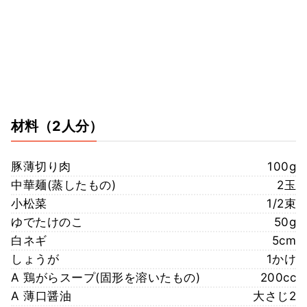
材料
（2人分）
豚薄切り肉
100g
中華麺(蒸したもの)
2玉
小松菜
1/2束
ゆでたけのこ
50g
白ネギ
5cm
しょうが
1かけ
A 鶏がらスープ(固形を溶いたもの)
200cc
A 薄口醤油
大さじ2