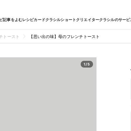
ピ
記事をよむ
レシピカード
クラシルショート
クリエイター
クラシルのサービ
チトースト
【思い出の味】母のフレンチトースト
1/5