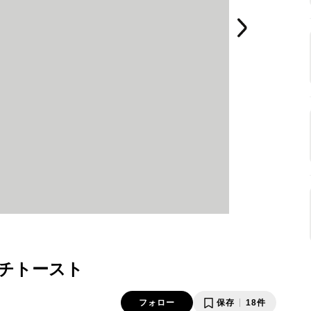
チトースト
フォロー
保存
18件