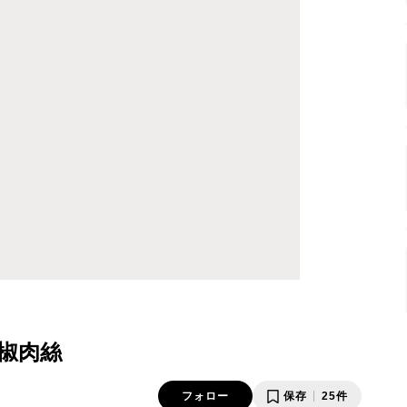
椒肉絲
フォロー
保存
25件