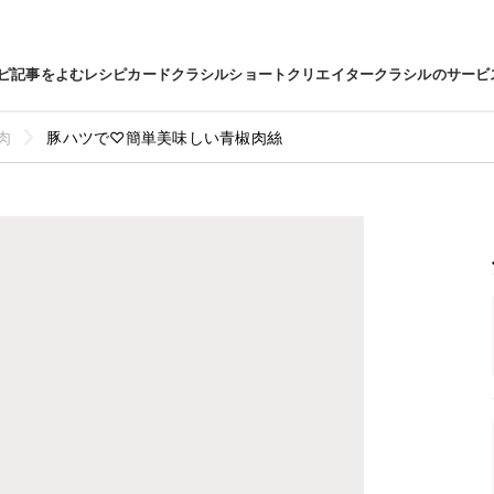
ピ
記事をよむ
レシピカード
クラシルショート
クリエイター
クラシルのサービ
肉
豚ハツで♡簡単美味しい青椒肉絲