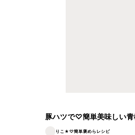
豚ハツで♡簡単美味しい青
りこ★♡簡単褒めらレシピ