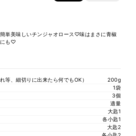
簡単美味しいチンジャオロース♡味はまさに青椒
にも♡
れ等、細切りに出来たら何でもOK）
200g
1袋
3個
適量
大匙1
各小匙1
大匙2
各小匙2