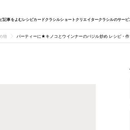
ピ
記事をよむ
レシピカード
クラシルショート
クリエイター
クラシルのサービ
め物
パーティーに★キノコとウインナーのバジル炒め レシピ・作