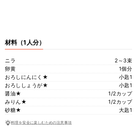
材料
（1人分）
ニラ
2～3束
卵黄
1個分
おろしにんにく★
小匙1
おろししょうが★
小匙1
醤油★
1/2カップ
みりん★
1/2カップ
砂糖★
大匙1
料理を安全に楽しむための注意事項