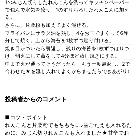
1のみじん切りしたれんこんを洗ってキッチンペーパー
で包んで水気を絞り、1のすりおろしたれんこんに加え
る。
さらに、片栗粉も加えてよく混ぜる。
フライパンにサラダ油を熱し、4をお玉ですくって6等
分して焼く。上から海苔を1枚ずつ貼り付ける。
焼き目がついたら裏返し、残りの海苔を1枚ずつはりつ
け、弱火にして蓋をして4分ほど蒸し焼きにする。
中まで火が通ってそうだったら、もう一度裏返し、2で
合わせた★を流し入れてよくからませたらできあがり♪
投稿者からのコメント
■コツ・ポイント
れんこんと片栗粉でもちもちに♪歯ごたえも入れるた
めに、みじん切りれんこんも入れました★甘辛でお