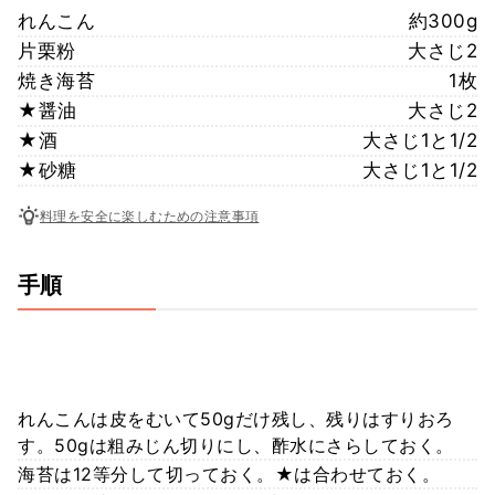
れんこん
約300g
片栗粉
大さじ2
焼き海苔
1枚
★醤油
大さじ2
★酒
大さじ1と1/2
★砂糖
大さじ1と1/2
料理を安全に楽しむための注意事項
手順
れんこんは皮をむいて50gだけ残し、残りはすりおろ
す。50gは粗みじん切りにし、酢水にさらしておく。
海苔は12等分して切っておく。★は合わせておく。