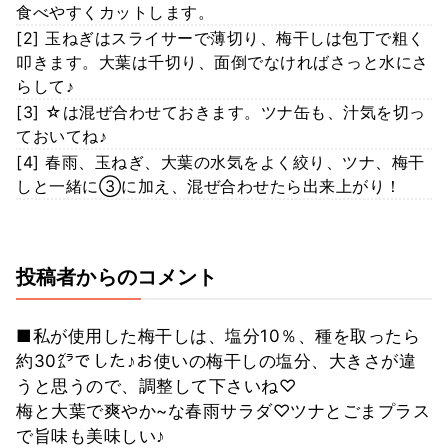
食べやすくカットします。
[2] 玉ねぎはスライサーで薄切り、梅干しは包丁で粗く
叩きます。大葉は千切り、面倒でなければさっと水にさ
らして♪
[3] ☆は混ぜ合わせておきます。ツナ缶も、汁気を切っ
ておいてね♪
[4] 春雨、玉ねぎ、大葉の水気をよく絞り、ツナ、梅干
しと一緒に③に加え、混ぜ合わせたら出来上がり！
投稿者からのコメント
■私が使用した梅干しは、塩分10％、種を取ったら
約30㌘でした♪お使いの梅干しの塩分、大きさが違
うと思うので、調整して下さいね♡
梅と大葉で爽やか~な春雨サラダ♡ツナとごまプラス
で旨味も美味しい♪