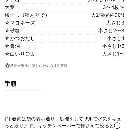
大葉
3〜4枚〜
梅干し（種ありで）
大2個(約40㌘)
☆マヨネーズ
大さじ3
☆砂糖
小さじ2〜3
☆かつおだし
小さじ1
☆醤油
小さじ1/2
☆白いりごま
大さじ1〜
料理を安全に楽しむための注意事項
手順
[1] 春雨は袋の表示通り、処理をしてザルで水気をギュ
っと絞ります。キッチンペーパーで押さえて絞ると◯