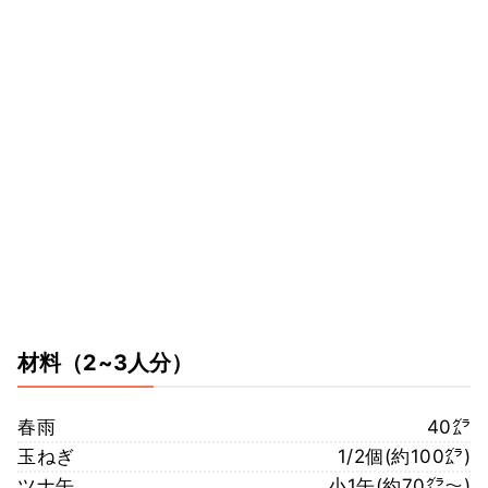
材料
（2~3人分）
春雨
40㌘
玉ねぎ
1/2個(約100㌘)
ツナ缶
小1缶(約70㌘〜)