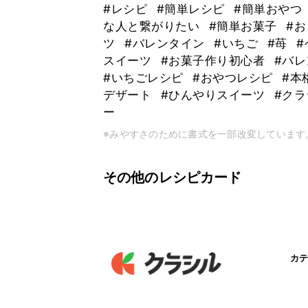
#レシピ
#簡単レシピ
#簡単おやつ
な人と繋がりたい
#簡単お菓子
#
ツ
#バレンタイン
#いちご
#苺
スイーツ
#お菓子作り初心者
#バ
#いちごレシピ
#おやつレシピ
#本
デザート
#ひんやりスイーツ
#クラ
ー
※みやすさのために書式を一部改変しています
その他のレシピカード
カテ