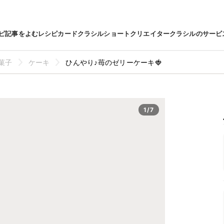
ピ
記事をよむ
レシピカード
クラシルショート
クリエイター
クラシルのサービ
菓子
ケーキ
ひんやり♪苺のゼリーケーキ🍓
1/7