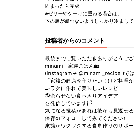
固まったら完成！
※ゼリーやケーキに重ねる場合は、
下の層が崩れないようしっかり冷まして
投稿者からのコメント
最後までご覧いただきありがとうござい
minami ∣ 家族ごはん🏡
(Instagram→ @minami_recipe )で
「家族の健康を守りたい！けど料理が
🍳ラクに作れて美味しいレシピ
🌎余らせない食べきりアイデア
を発信しています🏳️
気になる投稿があれば後から見返せる
保存orフォローしてみてください♪
家族がワクワクする食卓作りのサポー