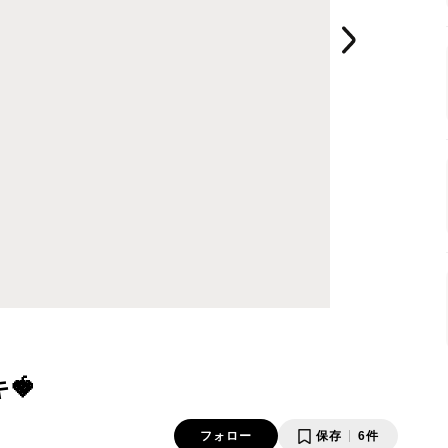
🍓
フォロー
保存
6件