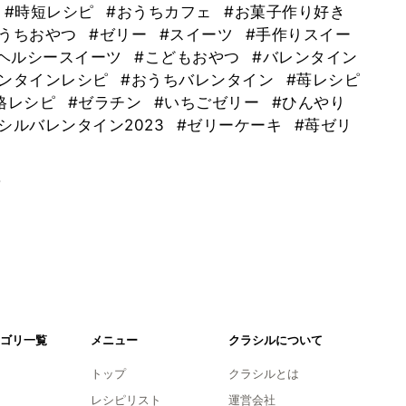
#時短レシピ
#おうちカフェ
#お菓子作り好き
おうちおやつ
#ゼリー
#スイーツ
#手作りスイー
#ヘルシースイーツ
#こどもおやつ
#バレンタイン
レンタインレシピ
#おうちバレンタイン
#苺レシピ
格レシピ
#ゼラチン
#いちごゼリー
#ひんやり
シルバレンタイン2023
#ゼリーケーキ
#苺ゼリ
。
ゴリ一覧
メニュー
クラシルについて
トップ
クラシルとは
レシピリスト
運営会社