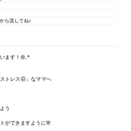
から流してね♪
ます！🌼.*
は
ストレス😖」なママへ
よう
トができますように🌸