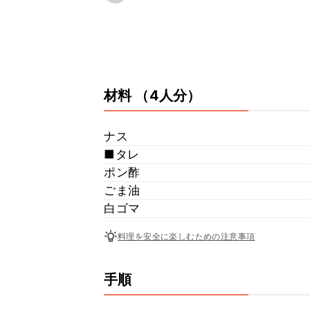
材料
（4人分）
ナス
■タレ
ポン酢
ごま油
白ゴマ
料理を安全に楽しむための注意事項
手順