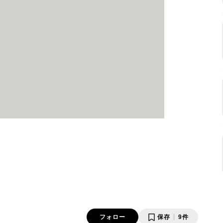
フォロー
保存
9件