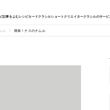
ピ
記事をよむ
レシピカード
クラシルショート
クリエイター
クラシルのサービ
ムル
簡単！ナスのナムル