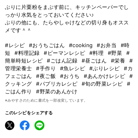
ぶりに片栗粉をまぶす前に、キッチンペーパーでし
っかり水気をとっておいてください♪
ぶりの他にも、たらやしゃけなどの切り身もオスス
メです＾＾
#レシピ
#おうちごはん
#cooking
#お弁当
#時
短
#料理記録
#ピーマンレシピ
#料理
#野菜
#
簡単時短レシピ
#ごはん記録
#昼ごはん
#栄養
#
管理栄養士
#手作り
#魚レシピ
#ぶりレシピ
#カ
フェごはん
#夜ご飯
#おうち
#あんかけレシピ
#
クッキング
#パプリカレシピ
#旬の野菜レシピ
#
ごはん作り
#野菜のあんかけ
※みやすさのために書式を一部改変しています。
このレシピをシェアする