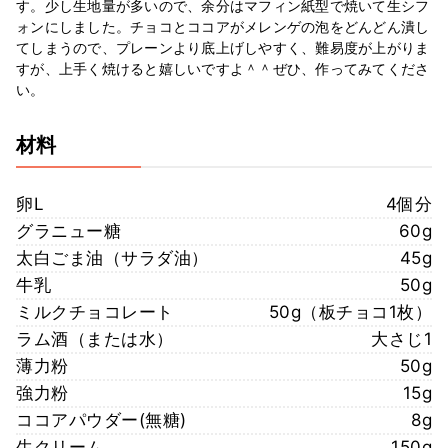
す。少し生地量が多いので、余分はマフィン紙型で焼いて生シフ
ォンにしました。チョコとココアがメレンゲの泡をどんどん潰し
てしまうので、プレーンより底上げしやすく、難易度が上がりま
すが、上手く焼けると嬉しいですよ＾＾ぜひ、作ってみてくださ
い。
材料
卵L
4個分
グラニュー糖
60g
太白ごま油（サラダ油）
45g
牛乳
50g
ミルクチョコレート
50g（板チョコ1枚）
ラム酒（または水）
大さじ1
薄力粉
50g
強力粉
15g
ココアパウダー(無糖)
8g
生クリーム
150g