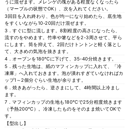
うに混ぜます。メレンゲの塊がある程度なくなったら
（マーブルの状態でOK）、次を入れてください。
3回目を入れ終わり、色が均一になり始めたら、底生地
をすくいながら10-20回だけ混ぜます。
3．すぐに型に流します。8割程度の高さになったら、
流すのをやめます。竹串や箸などを2-3周させて、平ら
にします。筒を抑えて、2回だけトントンと軽く落とし
て、大きめの気泡を抜きます。
4．オーブンを180℃に下げて、35-40分焼きます。
5．残った生地は、紙のマフィンカップに入れて、「冷
凍庫」へ入れておきます。泡が潰れすぎていなければカ
ップ1～2個分ぐらい生地が余ります。
6．焼きあがったら、逆さまにして、4時間以上冷まし
ます。
7．マフィンカップの生地も180℃で25分程度焼きます
（予熱200℃）。冷凍したものをそのまま焼いてOKで
す。
【型出し】