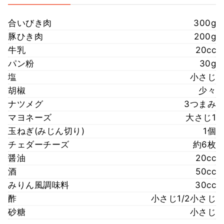
合いびき肉
300g
豚ひき肉
200g
牛乳
20cc
パン粉
30g
塩
小さじ
胡椒
少々
ナツメグ
3つまみ
マヨネーズ
大さじ1
玉ねぎ(みじん切り)
1個
チェダーチーズ
約6枚
醤油
20cc
酒
50cc
みりん風調味料
30cc
酢
小さじ1/2小さじ
砂糖
小さじ