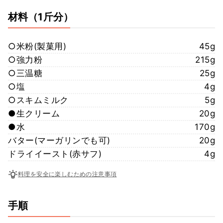
材料
（1斤分）
○米粉(製菓用)
45g
○強力粉
215g
○三温糖
25g
○塩
4g
○スキムミルク
5g
●生クリーム
20g
●水
170g
バター(マーガリンでも可)
20g
ドライイースト(赤サフ)
4g
料理を安全に楽しむための注意事項
手順