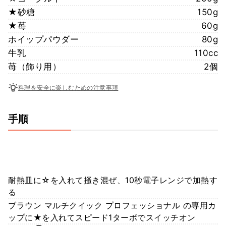
★砂糖
150g
★苺
60g
ホイップパウダー
80g
牛乳
110cc
苺（飾り用）
2個
料理を安全に楽しむための注意事項
手順
耐熱皿に☆を入れて掻き混ぜ、10秒電子レンジで加熱す
る
ブラウン マルチクイック プロフェッショナル の専用カ
ップに★を入れてスピード1ターボでスイッチオン