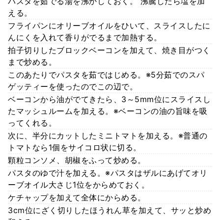
パスタを茹でる湯を沸かしておく。 沸騰したら塩を加
える。
フライパンにオリーブオイルをひいて、スライスしたに
んにくを入れて香りがでるまで加熱する。
拍子切りしたブロックベーコンを加えて、焼き目がつく
まで炒める。
このあたりでパスタを茹ではじめる。※5分茹でのスパ
ゲッティーを使ったのでこの辺で。
ベーコンから油がでてきたら、3～5mm位にスライスし
たマッシュルームを加える。※ベーコンの油の旨味を吸
ってくれる。
次に、半分にカットしたミニトマトを加える。※普通の
トマトなら1個をサイコロ状に切る。
顆粒コンソメ、胡椒をふって炒める。
パスタのゆで汁を加える。※パスタはザルにあげてオリ
ーブオイル大さじ1位をからめておく。
ケチャップを加えて全体にからめる。
3cm位にざく切りしたほうれん草を加えて、サッと炒め