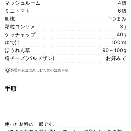
マッシュルーム
4個
ミニトマト
6個
胡椒
1つまみ
顆粒コンソメ
3g
ケッチャップ
40g
ゆで汁
100ml
ほうれん草
90～100g
粉チーズ(パルメザン)
お好みで
料理を安全に楽しむための注意事項
手順
使った材料の一部です。