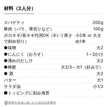
材料
（2人分）
スパゲティ
200g
豚肉（バラ、薄切りなど）
100g
ポロネギ/長ネギ代用OK（8ミリ厚さ
小2本 or 大き
で斜め切り）
め1本
●味噌
大2
●にんにく（おろす）
1～2かけ
●薄めのだし汁
大2
●蜂蜜
大2/3～大1（好みで）
● 酒
大2
バター
大1
サラダ油
小1/2
■トッピングに刻み海苔
料理を安全に楽しむための注意事項