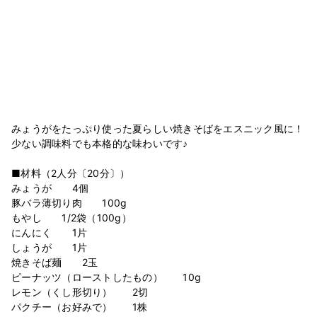
みょうがをたっぷり使った夏らしい焼きそばをエスニック風に！
少ない調味料でも本格的な味わいです♪
■材料（2人分〔20分〕）
みょうが 4個
豚バラ薄切り肉 100g
もやし 1/2袋（100g）
にんにく 1片
しょうが 1片
焼きそば麺 2玉
ピーナッツ（ローストしたもの） 10g
レモン（くし形切り） 2切
パクチー（お好みで） 1株