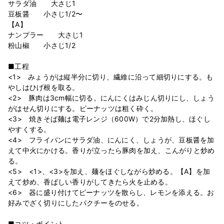
サラダ油 大さじ1
豆板醤 小さじ1/2〜
【A】
ナンプラー 大さじ1
粉山椒 小さじ1/2
■工程
<1> みょうがは縦半分に切り、繊維に沿って細切りにする。も
やしはひげ根を取る。
<2> 豚肉は3cm幅に切る。にんにくはみじん切りにし、しょう
がはせん切りにする。ピーナッツは粗く砕く。
<3> 焼きそば麺は電子レンジ（600W）で2分加熱し、ほぐし
やすくする。
<4> フライパンにサラダ油、にんにく、しょうが、豆板醤を加
えて中火にかける。香りが立ったら豚肉を加え、こんがりと炒め
る。
<5> <1>、<3>を加え、麺をほぐしながら炒める。【A】を加
えて炒め、香ばしい香りがしてきたら火を止める。
<6> 器に盛り付けてピーナッツを散らし、レモンを添える。お
好みでざく切りにしたパクチーをのせる。
■コツ・ポイント