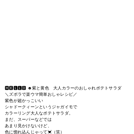
🅷🅴🅻🅻🅾︎ ☻紫と黄色 大人カラーのおしゃれポテトサラダ
＼ズボラで楽ウマ簡単おしゃレシピ／
紫色が超かっこいい
シャドークィーンというジャガイモで
カラーリング大人なポテトサラダ。
まだ、スーパーなどでは
あまり見かけないけど、
色に惚れ込んじゃって💓（笑）