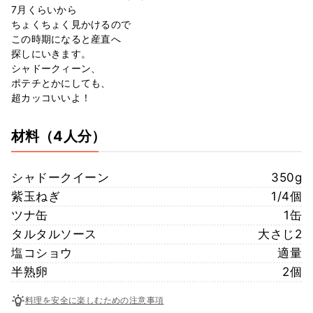
7月くらいから
ちょくちょく見かけるので
この時期になると産直へ
探しにいきます。
シャドークィーン、
ポテチとかにしても、
超カッコいいよ！
材料
（4人分）
シャドークイーン
350g
紫玉ねぎ
1/4個
ツナ缶
1缶
タルタルソース
大さじ2
塩コショウ
適量
半熟卵
2個
料理を安全に楽しむための注意事項