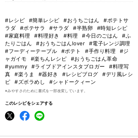
#レシピ
#簡単レシピ
#おうちごはん
#ポテトサ
ラダ
#ポテサラ
#サラダ
#半熟卵
#時短レシピ
#家庭料理
#料理好き
#料理
#今日のごはん
#ふ
たりごはん
#おうちごはんlover
#電子レンジ調理
#フーディーテーブル
#ポテト
#手作り料理
#ジ
ャガイモ
#楽ちんレシピ
#おうちごはん革命
#yummy
#ライブドアインスタブロガー
#料理写
真
#楽うま
#器好き
#レシピブログ
#デリ風レシ
ピ
#ズボラめし
#シャドークィーン
※みやすさのために書式を一部改変しています。
このレシピをシェアする