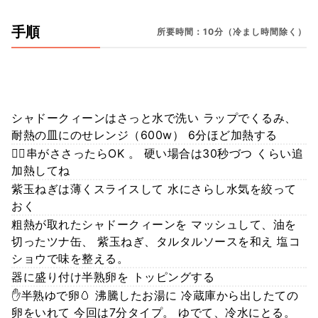
手順
所要時間：10分（冷まし時間除く）
シャドークィーンはさっと水で洗い ラップでくるみ、
耐熱の皿にのせレンジ（600w） 6分ほど加熱する
🙋‍♀️串がささったらOK 。 硬い場合は30秒づつ くらい追
加熱してね
紫玉ねぎは薄くスライスして 水にさらし水気を絞って
おく
粗熱が取れたシャドークィーンを マッシュして、油を
切ったツナ缶、 紫玉ねぎ、タルタルソースを和え 塩コ
ショウで味を整える。
器に盛り付け半熟卵を トッピングする
✋半熟ゆで卵🥚 沸騰したお湯に 冷蔵庫から出したての
卵をいれて 今回は7分タイプ。 ゆでて、冷水にとる。