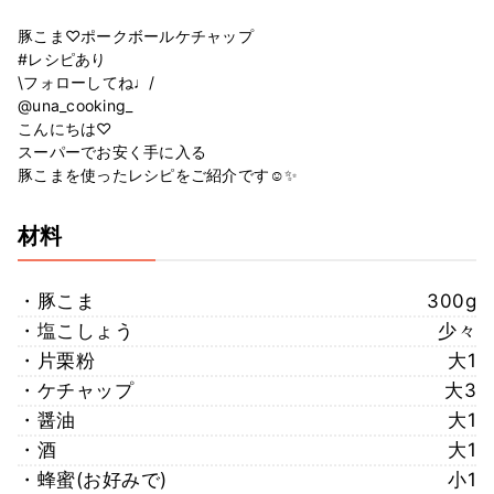
豚こま♡ポークボールケチャップ
#レシピあり
\フォローしてね♩/
@una_cooking_
こんにちは♡
スーパーでお安く手に入る
豚こまを使ったレシピをご紹介です☺️✨
材料
・豚こま
300g
・塩こしょう
少々
・片栗粉
大1
・ケチャップ
大3
・醤油
大1
・酒
大1
・蜂蜜(お好みで)
小1