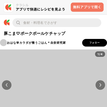
豚こま♡ポークボールケチャップ
おはな🌸カラダが整うごはん＊自炊研究家
フォロー
1/4