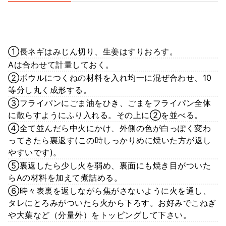
①長ネギはみじん切り、生姜はすりおろす。
Aは合わせて計量しておく。
②ボウルにつくねの材料を入れ均一に混ぜ合わせ、10
等分し丸く成形する。
③フライパンにごま油をひき、ごまをフライパン全体
に散らすようにふり入れる。その上に②を並べる。
④全て並んだら中火にかけ、外側の色が白っぽく変わ
ってきたら裏返す(この時しっかりめに焼いた方が返し
やすいです)。
⑤裏返したら少し火を弱め、裏面にも焼き目がついた
らAの材料を加えて煮詰める。
⑥時々表裏を返しながら焦がさないように火を通し、
タレにとろみがついたら火から下ろす。お好みでこねぎ
や大葉など（分量外）をトッピングして下さい。