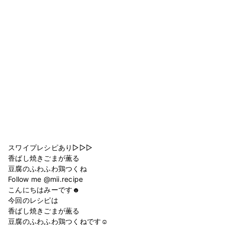
スワイプレシピあり▷▷▷
香ばし焼きごまが薫る
豆腐のふわふわ鶏つくね
Follow me @mii.recipe
こんにちはみーです☻
今回のレシピは
香ばし焼きごまが薫る
豆腐のふわふわ鶏つくねです‪‪☺︎‬‎