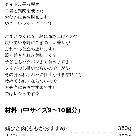
タイトル長っ🤣笑
豆腐と鶏肉を使った
おなかにもお財布にも
やさしいレシピ(*´﹀`*)
ごまとつくねを一緒に焼き上げるので
焼いている時にごまのいい香りが
ふわ〜っと立ち上ります♪
照り焼きたれが美味しくて
子どももパクパクよく食べますよ♪
タネが少し扱いづらいのですが💦
その分ふわふわ～に仕上がります(*^^*)
冷めても硬くならないので
お弁当にもおすすめです♪
ではレシピです◎
材料
（中サイズ9〜10個分）
鶏ひき肉(ももがおすすめ)
350g