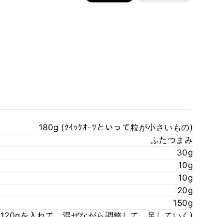
180g (ｸｲｯｸｵｰﾂといって粒が小さいもの)
ふたつまみ
30g
10g
10g
20g
150g
g (120gを入れて、混ぜながら調整して 足していく)