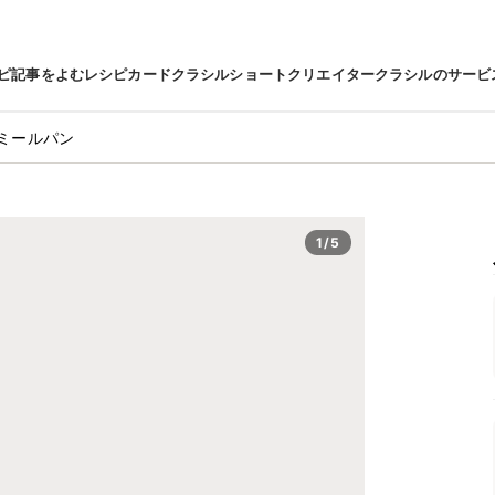
ピ
記事をよむ
レシピカード
クラシルショート
クリエイター
クラシルのサービ
ミールパン
1/5