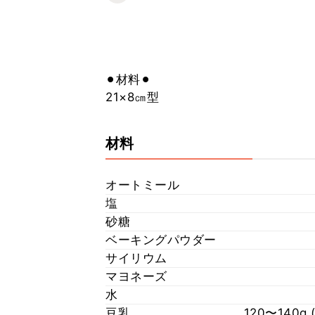
⚫︎材料⚫︎
21×8㎝型
材料
オートミール
塩
砂糖
ベーキングパウダー
サイリウム
マヨネーズ
水
豆乳
120〜140