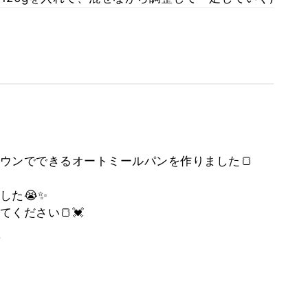
ウンでできるオートミールパンを作りました🍞
した😭✨
ください🍞💓
。