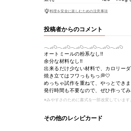
料理を安全に楽しむための注意事項
投稿者からのコメント
𓂃𓈒𓂂𓆇 𓂃𓈒𓂂𓆇 𓂃𓈒𓂂𓆇 𓂃𓈒𓂂𓆇 𓂃𓈒𓂂𓆇 𓂃𓈒𓂂𓆇
オートミールの粉系なし‼️
余分な材料なし‼️
出来るだけ少ない材料で、カロリーダ
焼き立てはフワっもちっ💭🤍
めっちゃ試作を重ねて、やっとできま
発行時間も不要なので、ぜひ作ってみて
※みやすさのために書式を一部改変しています
その他のレシピカード