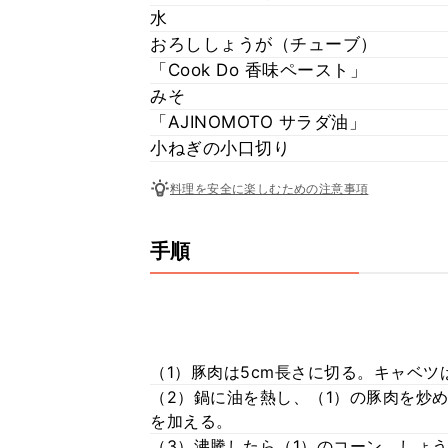
水
おろししょうが（チューブ）
「Cook Do 香味ペースト」
みそ
「AJINOMOTO サラダ油」
小ねぎの小口切り
料理を安全に楽しむための注意事項
手順
（1）豚肉は5cm長さに切る。キャベ
（2）鍋に油を熱し、（1）の豚肉を炒
を加える。
（3）沸騰したら（1）のコーン、しょ