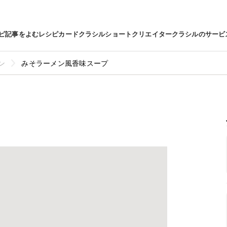
ピ
記事をよむ
レシピカード
クラシルショート
クリエイター
クラシルのサービ
ン
みそラーメン風香味スープ