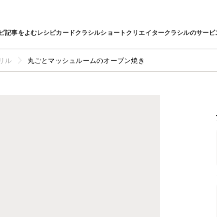
ピ
記事をよむ
レシピカード
クラシルショート
クリエイター
クラシルのサービ
リル
丸ごとマッシュルームのオーブン焼き