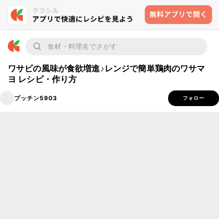
ワサビの風味が食欲増進♪レンジで簡単鶏肉のワサマ
ヨ レシピ・作り方
プッチン5903
フォロー