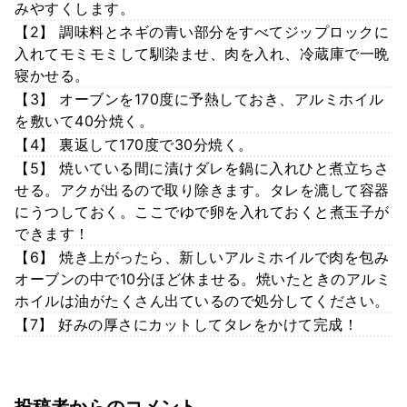
みやすくします。
【2】 調味料とネギの青い部分をすべてジップロックに
入れてモミモミして馴染ませ、肉を入れ、冷蔵庫で一晩
寝かせる。
【3】 オーブンを170度に予熱しておき、アルミホイル
を敷いて40分焼く。
【4】 裏返して170度で30分焼く。
【5】 焼いている間に漬けダレを鍋に入れひと煮立ちさ
せる。アクが出るので取り除きます。タレを漉して容器
にうつしておく。ここでゆで卵を入れておくと煮玉子が
できます！
【6】 焼き上がったら、新しいアルミホイルで肉を包み
オーブンの中で10分ほど休ませる。焼いたときのアルミ
ホイルは油がたくさん出ているので処分してください。
【7】 好みの厚さにカットしてタレをかけて完成！