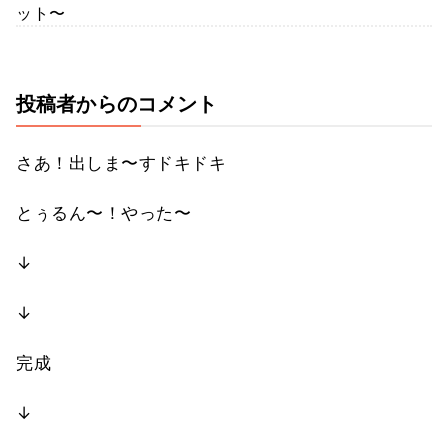
ット〜
投稿者からのコメント
さあ！出しま〜すドキドキ
とぅるん〜！やった〜
↓
↓
完成
↓