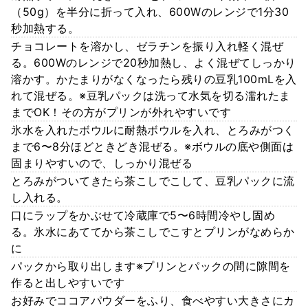
（50g）を半分に折って入れ、600Wのレンジで1分30
秒加熱する。
チョコレートを溶かし、ゼラチンを振り入れ軽く混ぜ
る。600Wのレンジで20秒加熱し、よく混ぜてしっかり
溶かす。かたまりがなくなったら残りの豆乳100mLを入
れて混ぜる。※豆乳パックは洗って水気を切る濡れたま
までOK！その方がプリンが外れやすいです
氷水を入れたボウルに耐熱ボウルを入れ、とろみがつく
まで6〜8分ほどときどき混ぜる。※ボウルの底や側面は
固まりやすいので、しっかり混ぜる
とろみがついてきたら茶こしでこして、豆乳パックに流
し入れる。
口にラップをかぶせて冷蔵庫で5〜6時間冷やし固め
る。氷水にあててから茶こしでこすとプリンがなめらか
に
パックから取り出します※プリンとパックの間に隙間を
作ると出しやすいです
お好みでココアパウダーをふり、食べやすい大きさにカ