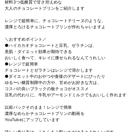
材料3つ低糖質で甘さ控えめな
大人のチョコレートプリンをご紹介します
レンジで超簡単に、チョコレートテリーヌのような、
濃厚とろけるチョコレートプリンが作れちゃいますよ
＼おすすめポイント／
●ハイカカオチョコレートと豆乳、ゼラチンは、
美肌・ダイエット効果が期待できる
おいしく食べて、キレイに痩せられるなんてうれしい
●レンジで超簡単​​​​​​​
チョコレートとゼラチンはレンジで溶かします
●ダイエット中のおやつや食後のデザートにぴったり
ゆる〜い糖質制限中の方や、甘めがお好きな方は、
コスパの良いブラックの板チョコがオススメ
豆乳の代わりに、牛乳やアーモンドミルクでもおいしく作れます
以前パックそのまま！レンジで簡単
濃厚なめらかチョコレートプリンの動画を
YouTubeにアップしています
詳しい作り方は、こちらをご覧いただけるとうれしいです