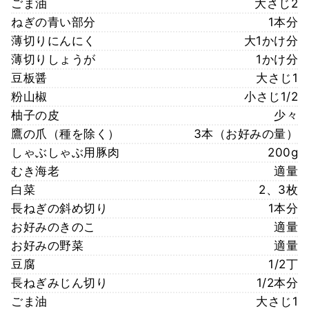
ごま油
大さじ2
ねぎの青い部分
1本分
薄切りにんにく
大1かけ分
薄切りしょうが
1かけ分
豆板醤
大さじ1
粉山椒
小さじ1/2
柚子の皮
少々
鷹の爪（種を除く）
3本（お好みの量）
しゃぶしゃぶ用豚肉
200g
むき海老
適量
白菜
2、3枚
長ねぎの斜め切り
1本分
お好みのきのこ
適量
お好みの野菜
適量
豆腐
1/2丁
長ねぎみじん切り
1/2本分
ごま油
大さじ1